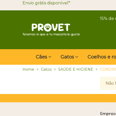
Envio grátis disponível*
15% de 
Cães
Gatos
Coelhos e r
Home
>
Gatos
>
SAÚDE E HIGIENE
>
CONDR
Não 
Empres