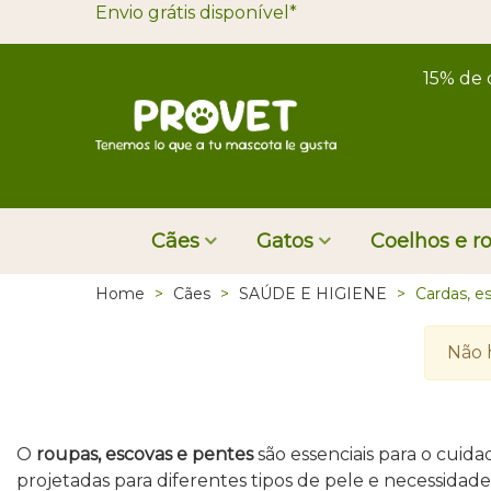
Envio grátis disponível*
15% de 
Cães
Gatos
Coelhos e r
Home
>
Cães
>
SAÚDE E HIGIENE
>
Cardas, e
Não 
O
roupas, escovas e pentes
são essenciais para o cui
projetadas para diferentes tipos de pele e necessida