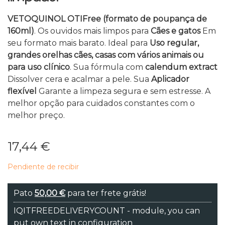
VETOQUINOL OTIFree (formato de poupança de
160ml)
. Os ouvidos mais limpos para
Cães e gatos
Em
seu formato mais barato. Ideal para
Uso regular,
grandes orelhas cães, casas com vários animais ou
para uso clínico
. Sua fórmula com
calendum extract
Dissolver cera e acalmar a pele. Sua
Aplicador
flexível
Garante a limpeza segura e sem estresse. A
melhor opção para cuidados constantes com o
melhor preço.
17,44 €
Pendiente de recibir
Pato
50,00 €
para ter frete grátis!
IQITFREEDELIVERYCOUNT - module, you can
put own text in configuration