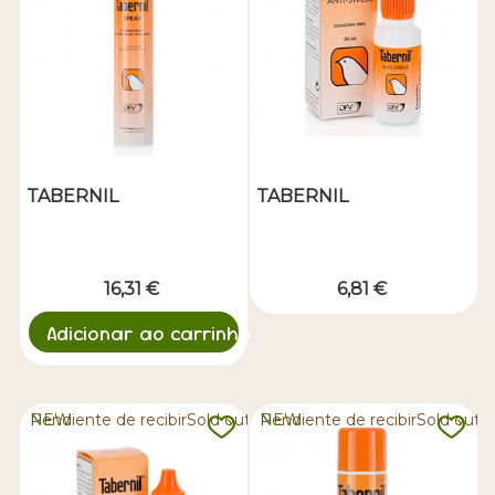
TABERNIL
TABERNIL
16,31 €
6,81 €
Adicionar ao carrinho
NEW
Pendiente de recibirSold out
NEW
Pendiente de recibirSold out