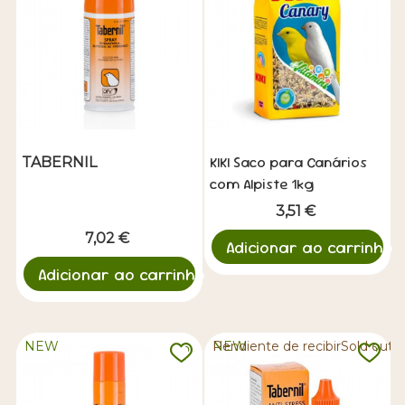
KIKI Saco para Canários
TABERNIL
com Alpiste 1kg
3,51 €
7,02 €
Adicionar ao carrinho
Adicionar ao carrinho
NEW
NEW
Pendiente de recibirSold out