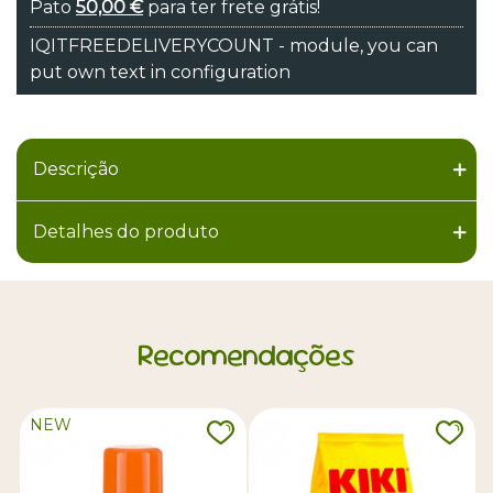
Pato
50,00 €
para ter frete grátis!
IQITFREEDELIVERYCOUNT - module, you can
put own text in configuration
Descrição
Detalhes do produto
Recomendações
NEW