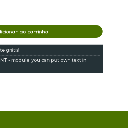
dicionar ao carrinho
te grátis!
 - module, you can put own text in