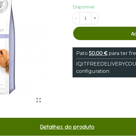
Disponível
-
+
A
Pato
50,00 €
para ter fre
IQITFREEDELIVERYCOUNT
configuration
Detalhes do produto