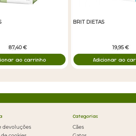
S
BRIT DIETAS
87,40 €
19,95 €
cionar ao carrinho
Adicionar ao car
a
Categorias
e devoluções
Cães
a de cookies
Gatos