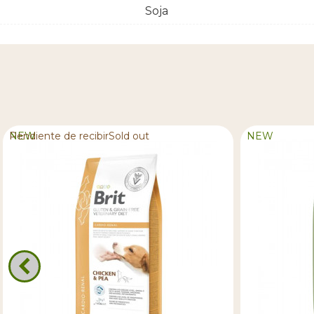
Soja
NEW
Pendiente de recibirSold out
NEW