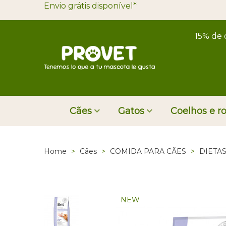
Envio grátis disponível*
15% de 
Cães
Gatos
Coelhos e r
Home
>
Cães
>
COMIDA PARA CÃES
>
DIETA
NEW