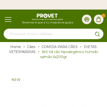
0
Home
>
Cães
>
COMIDA PARA CÃES
>
DIETAS
VETERINÁRIAS
>
Brit Vd cão hipoalegênico húmido
salmão 6x200gr
NEW