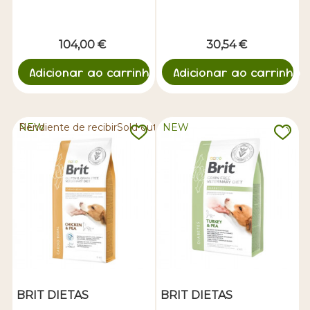
104,00 €
30,54 €
Adicionar ao carrinho
Adicionar ao carrinho
NEW
Pendiente de recibirSold out
NEW
BRIT DIETAS
BRIT DIETAS