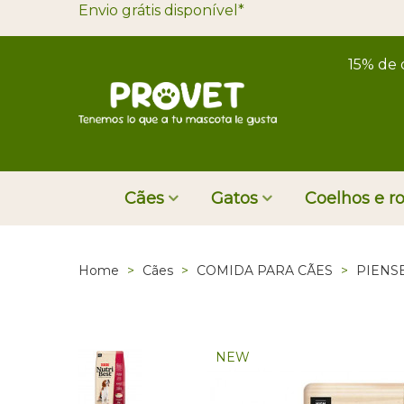
Envio grátis disponível*
15% de 
Cães
Gatos
Coelhos e r
Home
>
Cães
>
COMIDA PARA CÃES
>
PIENS
NEW