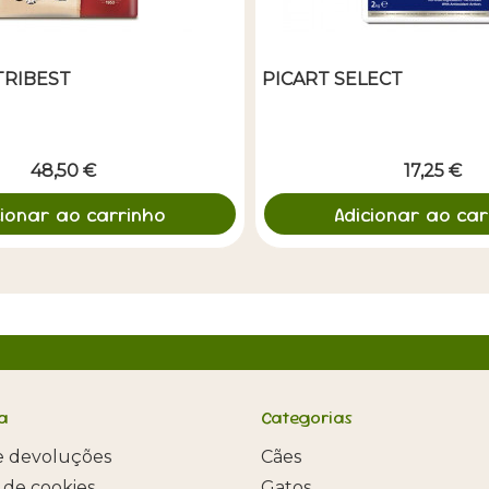
TRIBEST
PICART SELECT
48,50 €
17,25 €
cionar ao carrinho
Adicionar ao car
a
Categorias
e devoluções
Cães
a de cookies
Gatos