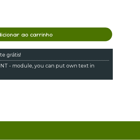
dicionar ao carrinho
te grátis!
 - module, you can put own text in