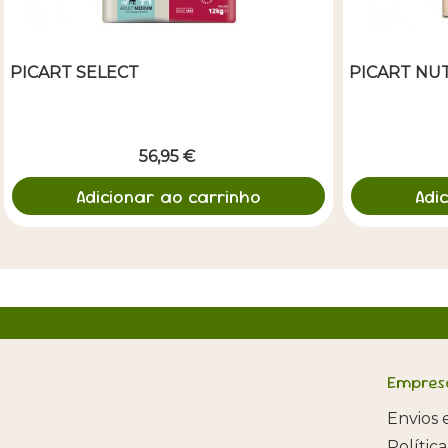
PICART SELECT
PICART NU
56,95 €
Adicionar ao carrinho
Adi
Empres
Envios 
Polític