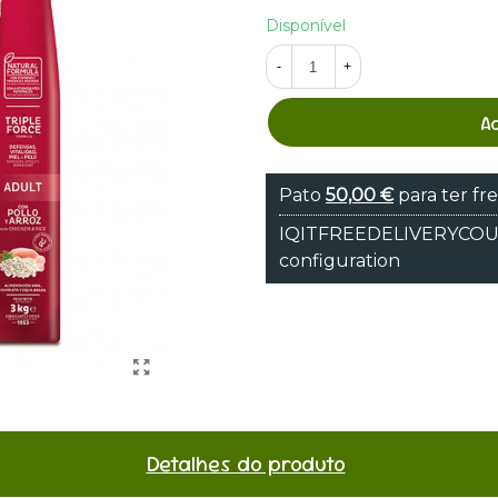
Disponível
-
+
A
Pato
50,00 €
para ter fre
IQITFREEDELIVERYCOUNT
configuration
Detalhes do produto