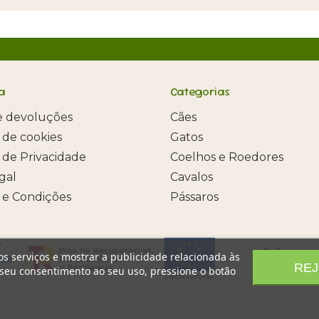
a
Categorias
e devoluções
Cães
a de cookies
Gatos
a de Privacidade
Coelhos e Roedores
egal
Cavalos
 e Condições
Pássaros
os serviços e mostrar a publicidade relacionada às
REJ
 seu consentimento ao seu uso, pressione o botão