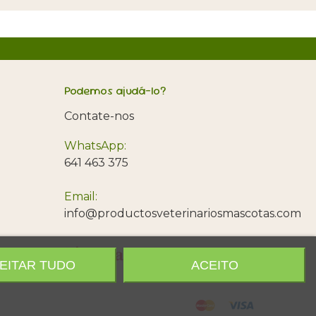
Podemos ajudá-lo?
Contate-nos
WhatsApp:
641 463 375
Email:
info@productosveterinariosmascotas.com
EITAR TUDO
ACEITO