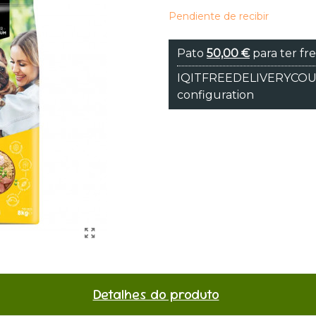
Pendiente de recibir
Pato
50,00 €
para ter fre
IQITFREEDELIVERYCOUNT
configuration
Detalhes do produto