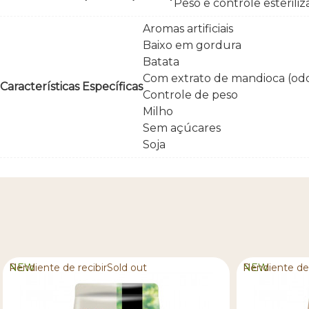
Peso e controle esterili
Aromas artificiais
Baixo em gordura
Batata
Com extrato de mandioca (odo
Características Específicas
Controle de peso
Milho
Sem açúcares
Soja
NEW
Pendiente de recibirSold out
NEW
Pendiente de 