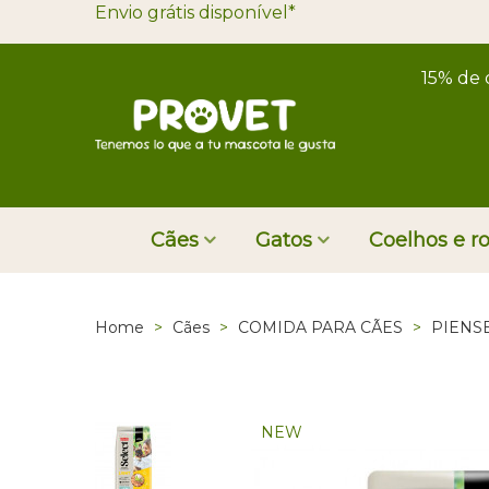
Envio grátis disponível*
15% de 
Cães
Gatos
Coelhos e r
Home
>
Cães
>
COMIDA PARA CÃES
>
PIENS
NEW