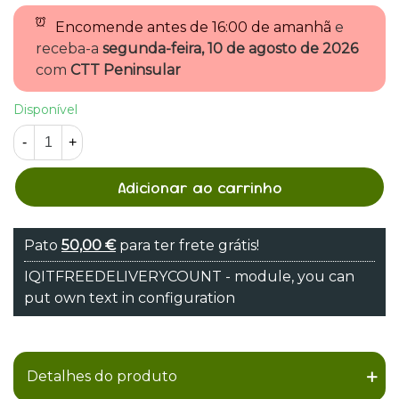
Encomende antes de
16:00 de amanhã
e
receba-a
segunda-feira, 10 de agosto de 2026
com
CTT Peninsular
Disponível
-
+
Adicionar ao carrinho
Pato
50,00 €
para ter frete grátis!
IQITFREEDELIVERYCOUNT - module, you can
put own text in configuration
Detalhes do produto