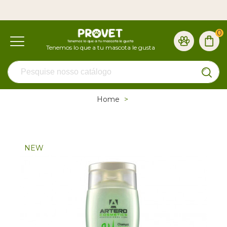
0
Home
>
NEW