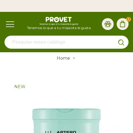
0
Home
>
NEW