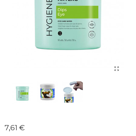
7,61 €