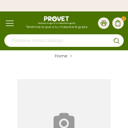
0
Home
>