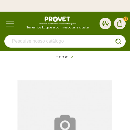
0
Home
>