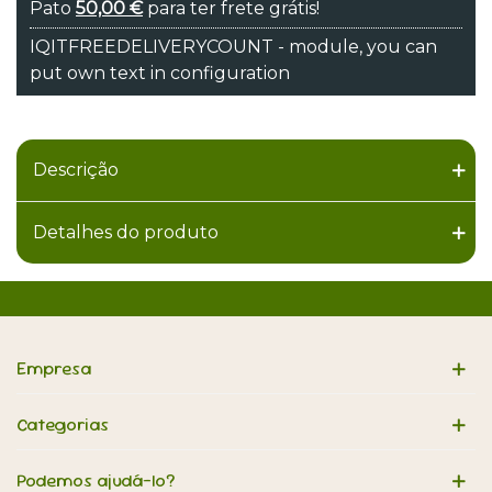
Pato
50,00 €
para ter frete grátis!
IQITFREEDELIVERYCOUNT - module, you can
put own text in configuration
Descrição
Detalhes do produto
Empresa
Categorias
Podemos ajudá-lo?