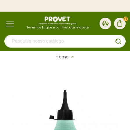
0
Home
>