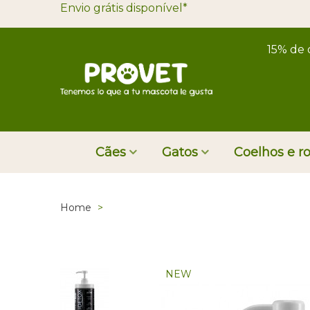
Envio grátis disponível*
15% de 
Cães
Gatos
Coelhos e r
Home
>
NEW