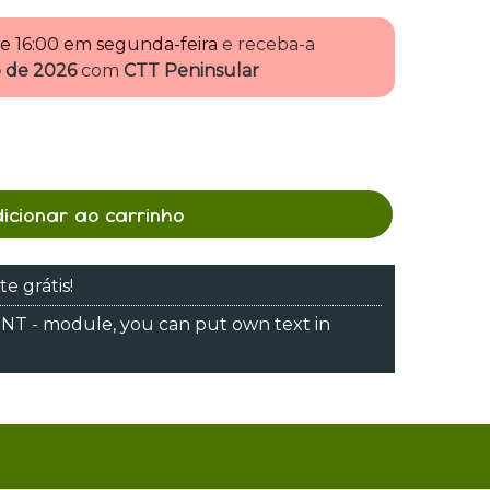
de
16:00 em segunda-feira
e receba-a
to de 2026
com
CTT Peninsular
dicionar ao carrinho
te grátis!
 - module, you can put own text in