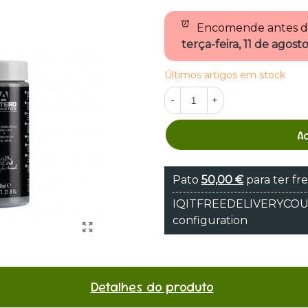
Encomende antes 
terça-feira, 11 de agos
Últimos artigos em stock
-
+
A
Pato
50,00 €
para ter fre
IQITFREEDELIVERYCOUNT
configuration
Detalhes do produto