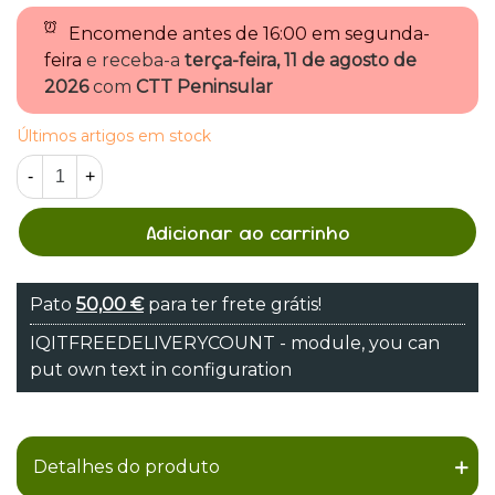
Encomende antes de
16:00 em segunda-
feira
e receba-a
terça-feira, 11 de agosto de
2026
com
CTT Peninsular
Últimos artigos em stock
-
+
Adicionar ao carrinho
Pato
50,00 €
para ter frete grátis!
IQITFREEDELIVERYCOUNT - module, you can
put own text in configuration
Detalhes do produto