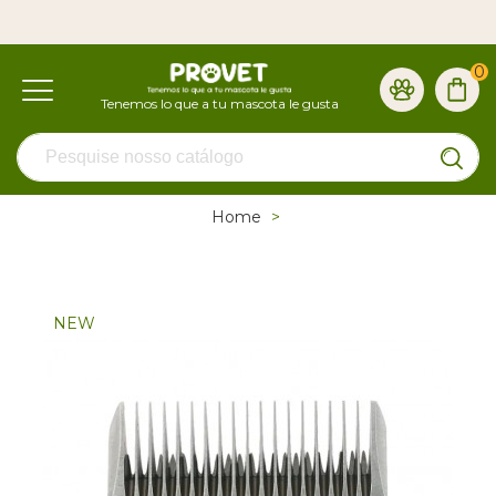
0
Home
>
NEW