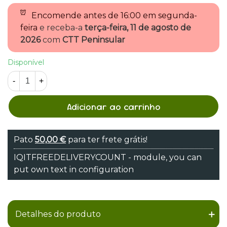
Encomende antes de
16:00 em segunda-
feira
e receba-a
terça-feira, 11 de agosto de
2026
com
CTT Peninsular
Disponível
-
+
Adicionar ao carrinho
Pato
50,00 €
para ter frete grátis!
IQITFREEDELIVERYCOUNT - module, you can
put own text in configuration
Detalhes do produto