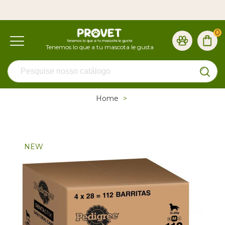
0
Home
>
NEW