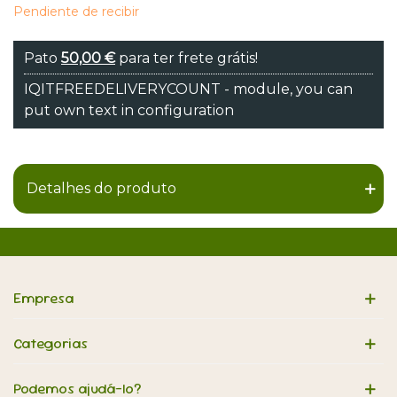
Pendiente de recibir
Pato
50,00 €
para ter frete grátis!
IQITFREEDELIVERYCOUNT - module, you can
put own text in configuration
Detalhes do produto
Empresa
Categorias
Podemos ajudá-lo?