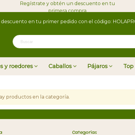
Regístrate y obtén un descuento en tu
primera compra
 descuento en tu primer pedido con el código: HOLAP
s y roedores
Caballos
Pájaros
Top
ay productos en la categoría.
a
Categorías