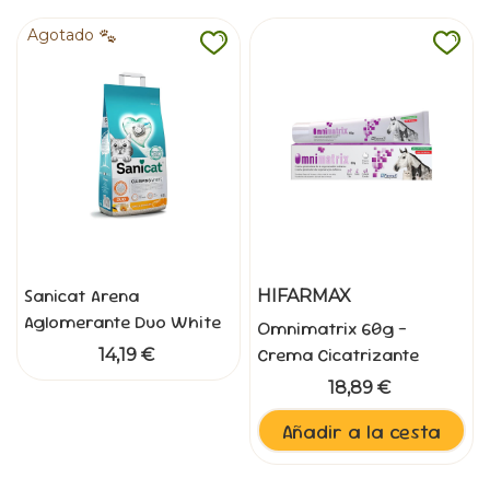
Agotado
Sanicat Arena
HIFARMAX
Aglomerante Duo White
Omnimatrix 60g -
Vainilla-Mandarina 10L
Crema Cicatrizante
14,19 €
Rápida para Heridas
18,89 €
Añadir a la cesta