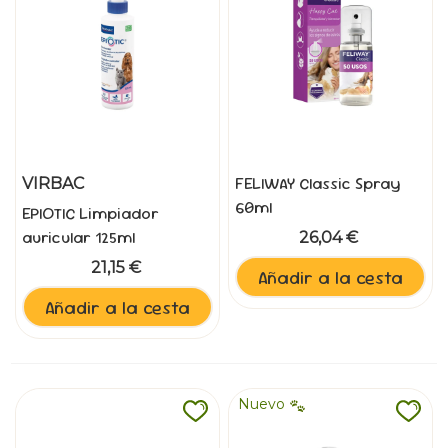
FELIWAY Classic Spray
VIRBAC
60ml
EPIOTIC Limpiador
auricular 125ml
26,04 €
21,15 €
Añadir a la cesta
Añadir a la cesta
Nuevo