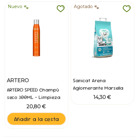
Nuevo
Agotado
Sanicat Arena
ARTERO
Aglomerante Marsella
ARTERO SPEED Champú
Oxigen 10L
seco 300ML - Limpieza
14,30 €
Rapida sin Agua
20,80 €
Añadir a la cesta