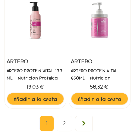
ARTERO
ARTERO
ARTERO PROTEIN VITAL 100
ARTERO PROTEIN VITAL
ML - Nutricion Proteica
650ML - Nutricion
Intensiva
Proteica Intensiva
19,03 €
58,32 €
Añadir a la cesta
Añadir a la cesta
Siguiente
1
2