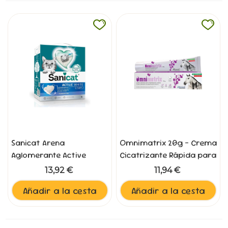
Sanicat Arena
Omnimatrix 20g - Crema
Aglomerante Active
Cicatrizante Rápida para
White 6L
Heridas
13,92 €
11,94 €
Añadir a la cesta
Añadir a la cesta