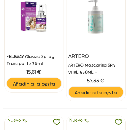
FELIWAY Classic Spray
ARTERO
Transporte 20ml
ARTERO Mascarilla SPA
VITAL 650ML -
15,61 €
Tratamiento Spa
57,33 €
Añadir a la cesta
Premium
Añadir a la cesta
Nuevo
Nuevo