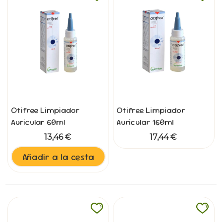
Otifree Limpiador
Otifree Limpiador
Auricular 60ml
Auricular 160ml
13,46 €
17,44 €
Añadir a la cesta