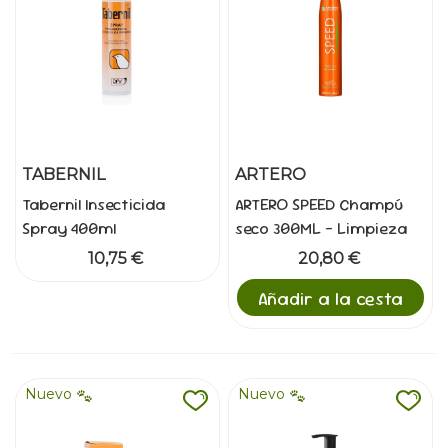
TABERNIL
ARTERO
Tabernil Insecticida
ARTERO SPEED Champú
Spray 400ml
seco 300ML - Limpieza
Antiparasitario Aves
Rapida sin Agua
10,75 €
20,80 €
Añadir a la cesta
Nuevo
Nuevo