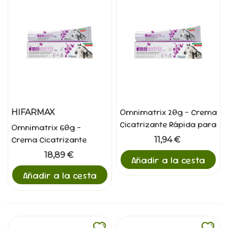
Omnimatrix 20g - Crema
HIFARMAX
Cicatrizante Rápida para
Omnimatrix 60g -
Heridas
Crema Cicatrizante
11,94 €
Rápida para Heridas
18,89 €
Añadir a la cesta
Añadir a la cesta