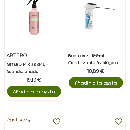
Bactrovet 100ml.
ARTERO
Cicatrizante fisiológico
ARTERO MIX 300ML -
Acondicionador
10,89 €
Multifuncion
19,13 €
Añadir a la cesta
Añadir a la cesta
Agotado