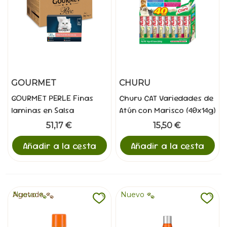
GOURMET
CHURU
GOURMET PERLE Finas
Churu CAT Variedades de
laminas en Salsa
Atún con Marisco (40x14g)
10x(8x85g)
51,17 €
15,50 €
Añadir a la cesta
Añadir a la cesta
Nuevo
Agotado
Nuevo