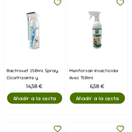
Bactrovet 250ml. Spray
Menforsan Insecticida
Cicatrizante y
Aves 750ml
Antiséptico para
14,58 €
6,58 €
Mascotas
Añadir a la cesta
Añadir a la cesta