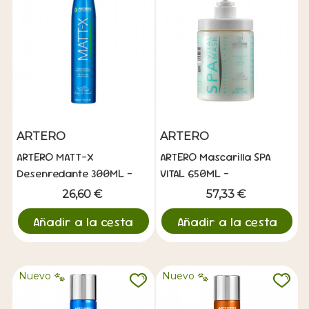
ARTERO
ARTERO
ARTERO MATT-X
ARTERO Mascarilla SPA
Desenredante 300ML -
VITAL 650ML -
Eliminador de Nudos
Tratamiento Spa
26,60 €
57,33 €
Premium
Añadir a la cesta
Añadir a la cesta
Nuevo
Nuevo