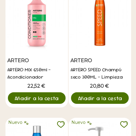
ARTERO
ARTERO
ARTERO MIX 650ml -
ARTERO SPEED Champú
Acondicionador
seco 300ML - Limpieza
Multifuncion
Rapida sin Agua
22,52 €
20,80 €
Añadir a la cesta
Añadir a la cesta
Nuevo
Nuevo