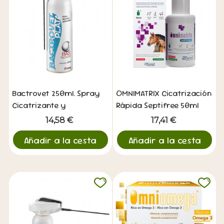
Bactrovet 250ml. Spray
OMNIMATRIX Cicatrización
Cicatrizante y
Rápida Septifree 50ml
Antiséptico para
14,58 €
17,41 €
Mascotas
Añadir a la cesta
Añadir a la cesta