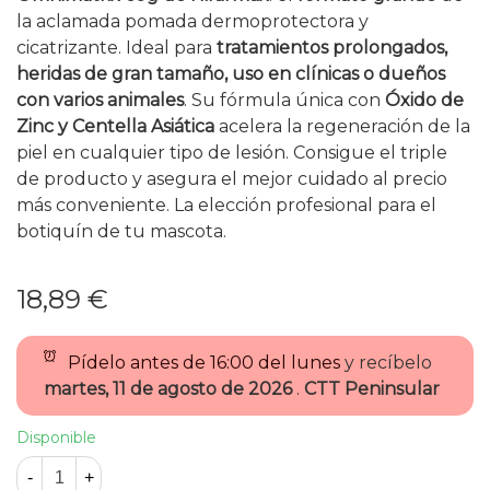
la aclamada pomada dermoprotectora y
cicatrizante. Ideal para
tratamientos prolongados,
heridas de gran tamaño, uso en clínicas o dueños
con varios animales
. Su fórmula única con
Óxido de
Zinc y Centella Asiática
acelera la regeneración de la
piel en cualquier tipo de lesión. Consigue el triple
de producto y asegura el mejor cuidado al precio
más conveniente. La elección profesional para el
botiquín de tu mascota.
18,89 €
Pídelo antes de
16:00 del lunes
y recíbelo
martes, 11 de agosto de 2026
.
CTT Peninsular
Disponible
-
+