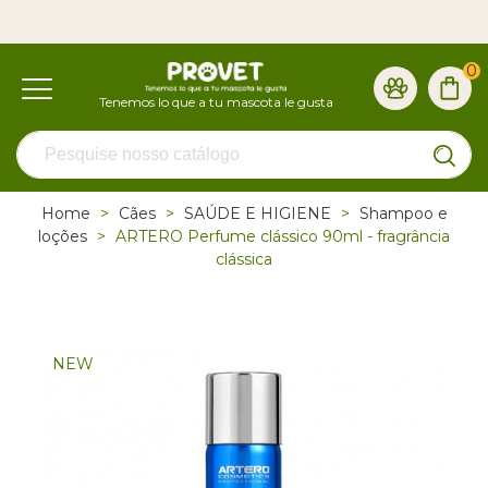
0
Home
>
Cães
>
SAÚDE E HIGIENE
>
Shampoo e
loções
>
ARTERO Perfume clássico 90ml - fragrância
clássica
NEW