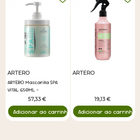
ARTERO
ARTERO
ARTERO Mascarilla SPA
VITAL 650ML -
Tratamiento Spa
57,33 €
19,13 €
Premium
Adicionar ao carrinho
Adicionar ao carrinho