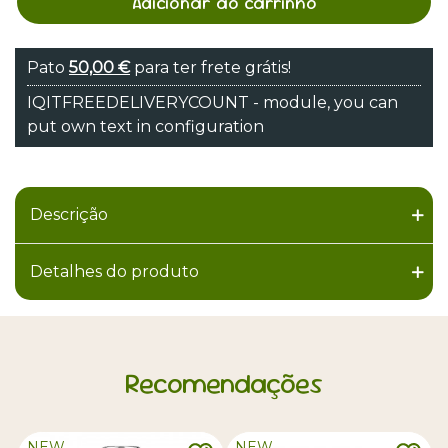
Adicionar ao carrinho
Pato
50,00 €
para ter frete grátis!
IQITFREEDELIVERYCOUNT - module, you can
put own text in configuration
Descrição
Detalhes do produto
Recomendações
NEW
NEW