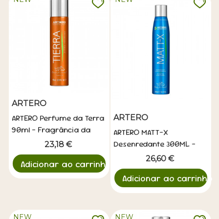
ARTERO
ARTERO Perfume da Terra
ARTERO
90ml - Fragrância da
ARTERO MATT-X
Terra
Desenredante 300ML -
23,18 €
Eliminador de Nudos
26,60 €
Adicionar ao carrinho
Adicionar ao carrinho
NEW
NEW