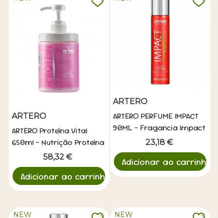
ARTERO
ARTERO PERFUME IMPACT
ARTERO
90ML - Fragancia Impact
ARTERO Proteína Vital
650ml - Nutrição Proteína
23,18 €
Intensiva
58,32 €
Adicionar ao carrinho
Adicionar ao carrinho
NEW
NEW