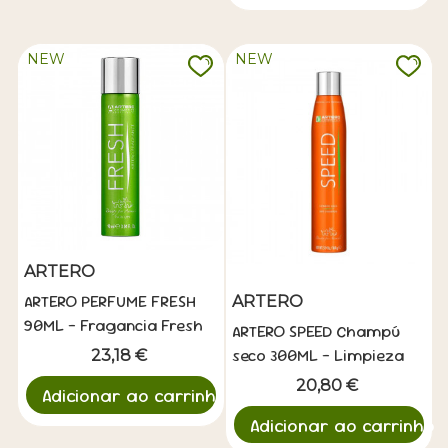
NEW
NEW
ARTERO
ARTERO PERFUME FRESH
ARTERO
90ML - Fragancia Fresh
ARTERO SPEED Champú
seco 300ML - Limpieza
23,18 €
Rapida sin Agua
20,80 €
Adicionar ao carrinho
Adicionar ao carrinho