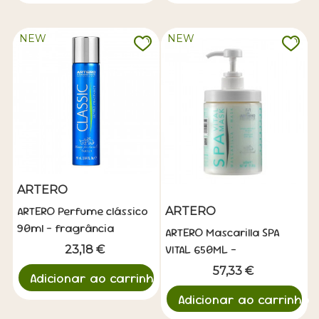
NEW
NEW
ARTERO
ARTERO Perfume clássico
ARTERO
90ml - fragrância
ARTERO Mascarilla SPA
clássica
VITAL 650ML -
23,18 €
Tratamiento Spa
57,33 €
Adicionar ao carrinho
Premium
Adicionar ao carrinho