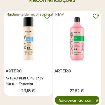
NEW
Pendiente de recibirSold out
NEW
ARTERO
ARTERO
ARTERO PERFUME BABY
90ML - Especial
Cachorros
23,18 €
22,52 €
Adicionar ao carrinho