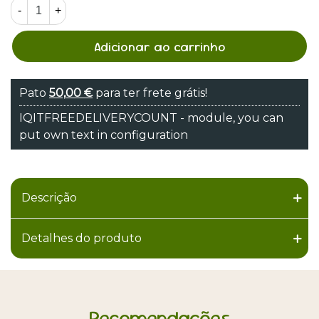
-
+
Adicionar ao carrinho
Pato
50,00 €
para ter frete grátis!
IQITFREEDELIVERYCOUNT - module, you can
put own text in configuration
Descrição
Detalhes do produto
Recomendações