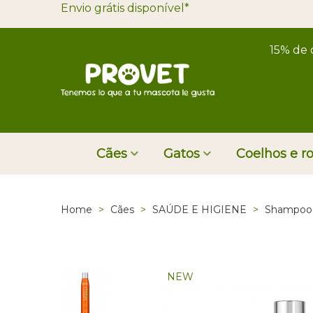
Envio grátis disponível*
15% de 
Cães
Gatos
Coelhos e r
Home
>
Cães
>
SAÚDE E HIGIENE
>
Shampoo 
NEW