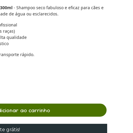
 300ml
- Shampoo seco fabuloso e eficaz para cães e
ade de água ou esclarecidos.
fissional
s raças)
lta qualidade
stico
ransporte rápido.
dicionar ao carrinho
te grátis!