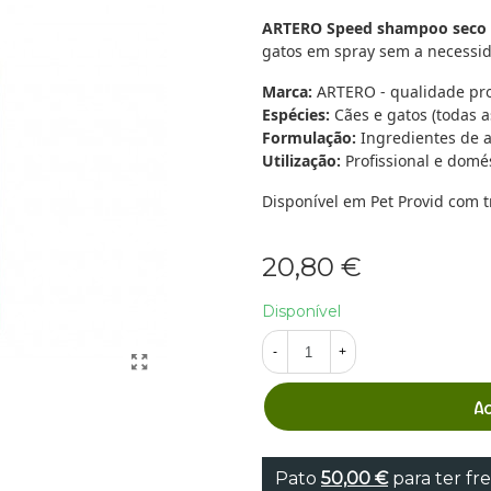
ARTERO Speed shampoo seco
gatos em spray sem a necessid
Marca:
ARTERO - qualidade pro
Espécies:
Cães e gatos (todas a
Formulação:
Ingredientes de a
Utilização:
Profissional e domé
Disponível em Pet Provid com t
20,80 €
Disponível
-
+
A
Pato
50,00 €
para ter fre