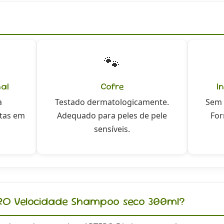
🐾
nal
Cofre
I
a
Testado dermatologicamente.
Sem 
stas em
Adequado para peles de pele
For
sensíveis.
ERO Velocidade Shampoo seco 300ml?