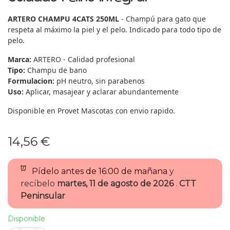
ARTERO CHAMPU 4CATS 250ML
- Champú para gato que
respeta al máximo la piel y el pelo. Indicado para todo tipo de
pelo.
Marca:
ARTERO - Calidad profesional
Tipo:
Champu de bano
Formulacion:
pH neutro, sin parabenos
Uso:
Aplicar, masajear y aclarar abundantemente
Disponible en Provet Mascotas con envio rapido.
14,56 €
Pídelo antes de
16:00 de mañana
y
recíbelo
martes, 11 de agosto de 2026
.
CTT
Peninsular
Disponible