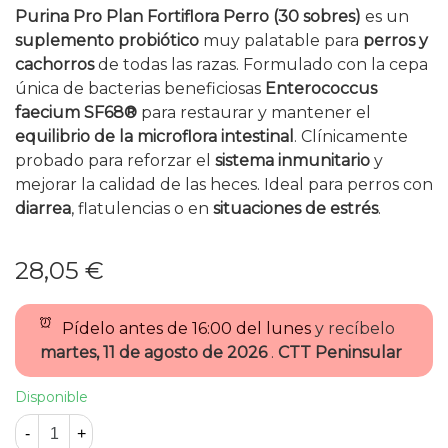
Purina Pro Plan Fortiflora Perro (30 sobres)
es un
suplemento probiótico
muy palatable para
perros y
cachorros
de todas las razas. Formulado con la cepa
única de bacterias beneficiosas
Enterococcus
faecium SF68®
para restaurar y mantener el
equilibrio de la microflora intestinal
. Clínicamente
probado para reforzar el
sistema inmunitario
y
mejorar la calidad de las heces. Ideal para perros con
diarrea
, flatulencias o en
situaciones de estrés
.
28,05 €
Pídelo antes de
16:00 del lunes
y recíbelo
martes, 11 de agosto de 2026
.
CTT Peninsular
Disponible
-
+