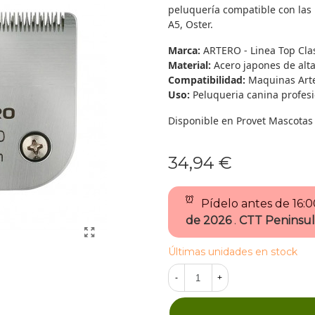
peluquería compatible con las 
A5, Oster.
Marca:
ARTERO - Linea Top Cla
Material:
Acero japones de alt
Compatibilidad:
Maquinas Arte
Uso:
Peluqueria canina profesi
Disponible en Provet Mascotas 
34,94 €
Pídelo antes de
16:
de 2026
.
CTT Peninsul
Últimas unidades en stock
-
+