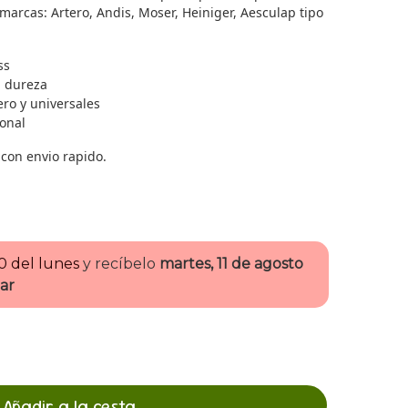
marcas: Artero, Andis, Moser, Heiniger, Aesculap tipo
ss
a dureza
ro y universales
onal
con envio rapido.
00 del lunes
y recíbelo
martes, 11 de agosto
ar
Añadir a la cesta