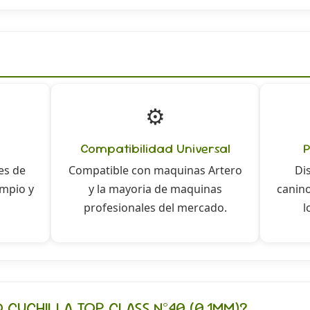
⚙️
Compatibilidad Universal
P
es de
Compatible con maquinas Artero
Di
impio y
y la mayoria de maquinas
canino
profesionales del mercado.
l
O CUCHILLA TOP CLASS Nº40 (0.1MM)?