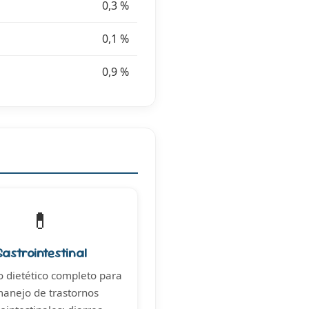
0,3 %
0,1 %
0,9 %
💊
Gastrointestinal
 dietético completo para
manejo de trastornos