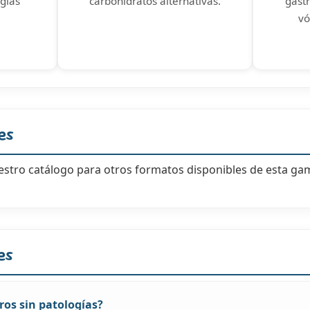
ogías
carbohidratos alternativas.
gastr
vó
es
estro catálogo para otros formatos disponibles de esta gama
es
ros sin patologías?