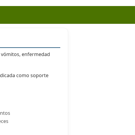
a, vómitos, enfermedad
indicada como soporte
entos
eces