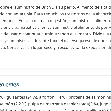
obre el suministro de Brit VD a su perro. Alimento de alta di
 con agua tibia. Para reducir los trastornos de la absorció
emanas. En caso de mala digestión, suministre el aliment
ciencia pancreática crónica suministre el alimento de por v
es de usar o continuar suministrando el alimento. Divida la 
 y suminístrelas durante todo el día. Asegúrese de que s
a. Conservar en lugar seco y fresco, evitar la exposición dir
edientes
), guisantes (24 %), alforfón (14 %), proteína de salmón hi
e salmón (2,2 %), pulpa de manzana deshidratada(2 %), jugo 
%), harina de guisante, semillas y cáscaras de psyllium (0,5 %