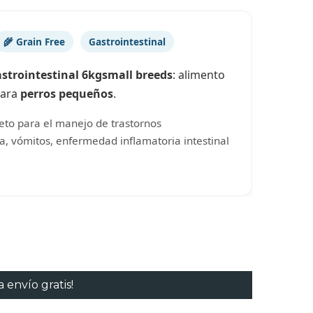
🌾 Grain Free
Gastrointestinal
astrointestinal 6kgsmall breeds
: alimento
para
perros pequeños
.
eto para el manejo de trastornos
ea, vómitos, enfermedad inflamatoria intestinal
 envío gratis!