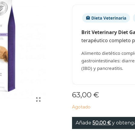
🏥 Dieta Veterinaria
Brit Veterinary Diet G
terapéutico completo 
Alimento dietético compl
gastrointestinales: diarr
(IBD) y pancreatitis.
63,00 €
Agotado
Añade
50,00 €
y obtenga