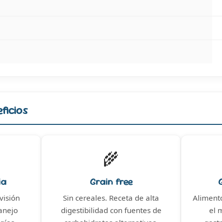
ficios
🌾
ia
Grain free
visión
Sin cereales. Receta de alta
Alimento
anejo
digestibilidad con fuentes de
el 