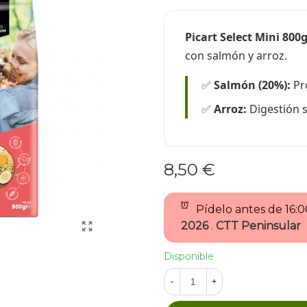
Picart Select Mini 800
con salmón y arroz.
✅
Salmón (20%):
Pro
✅
Arroz:
Digestión s
8,50 €
Pídelo antes de
16:
2026
.
CTT Peninsular
Disponible
-
+