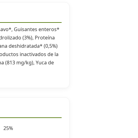
 pavo*, Guisantes enteros*
rolizado (3%), Proteína
ana deshidratada* (0,5%)
oductos inactivados de la
na (813 mg/kg), Yuca de
25%