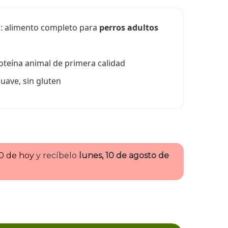
g
: alimento completo para
perros adultos
teína animal de primera calidad
uave, sin gluten
00 de hoy
y recíbelo
lunes, 10 de agosto de