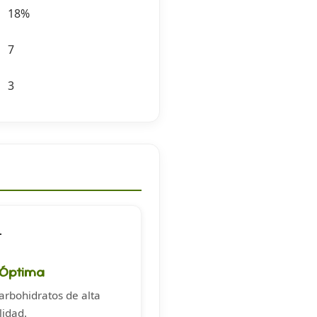
18%
7
3

 Óptima
arbohidratos de alta
lidad.