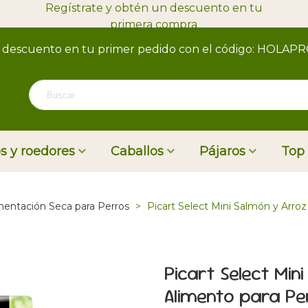
Regístrate y obtén un descuento en tu
primera compra
 descuento en tu primer pedido con el código: HOLAP
s y roedores
Caballos
Pájaros
Top
mentación Seca para Perros
>
Picart Select Mini Salmón y Arro
Picart Select Mi
Alimento para Pe