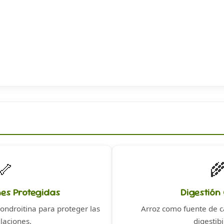
🦴

nes Protegidas
Digestión
ondroitina para proteger las
Arroz como fuente de c
ulaciones.
digestibi