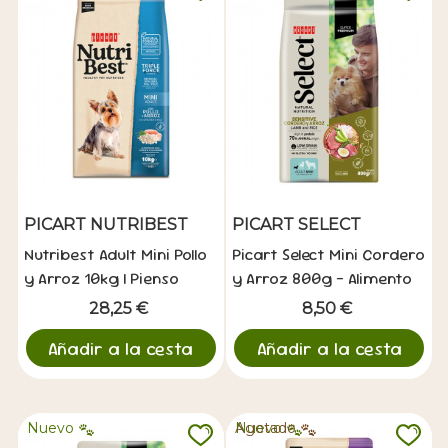
PICART NUTRIBEST
PICART SELECT
Nutribest Adult Mini Pollo
Picart Select Mini Cordero
y Arroz 10kg | Pienso
y Arroz 800g - Alimento
Razas Pequeñas
para Perros Adultos
28,25 €
8,50 €
Añadir a la cesta
Añadir a la cesta
Nuevo
Nuevo
Agotado