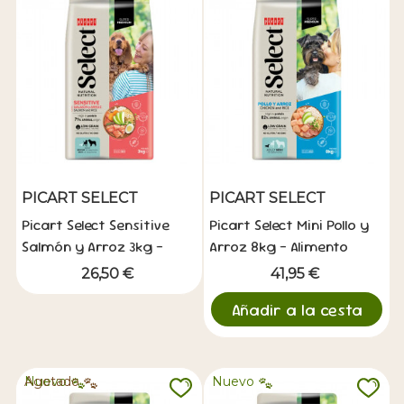
PICART SELECT
PICART SELECT
Picart Select Sensitive
Picart Select Mini Pollo y
Salmón y Arroz 3kg -
Arroz 8kg - Alimento
Digestión Sensible
para Perros Adultos
26,50 €
41,95 €
Añadir a la cesta
Nuevo
Agotado
Nuevo