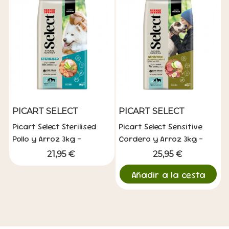
PICART SELECT
PICART SELECT
Picart Select Sterilised
Picart Select Sensitive
Pollo y Arroz 3kg -
Cordero y Arroz 3kg -
Esterilizados
Digestión Sensible
21,95 €
25,95 €
Añadir a la cesta