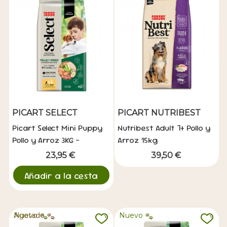
PICART SELECT
PICART NUTRIBEST
Picart Select Mini Puppy
Nutribest Adult 7+ Pollo y
Pollo y Arroz 3KG -
Arroz 15kg
Alimento para Cachorros
23,95 €
39,50 €
Añadir a la cesta
Nuevo
Agotado
Nuevo