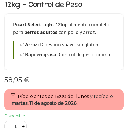
12kg - Control de Peso
Picart Select Light 12kg
: alimento completo
para
perros adultos
con pollo y arroz.
✅
Arroz:
Digestión suave, sin gluten
✅
Bajo en grasa:
Control de peso óptimo
58,95 €
Pídelo antes de
16:00 del lunes
y recíbelo
martes, 11 de agosto de 2026
.
Disponible
-
+