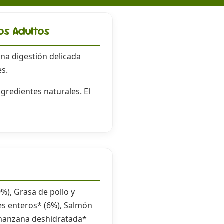
os Adultos
na digestión delicada
es.
redientes naturales. El
%), Grasa de pollo y
es enteros* (6%), Salmón
e manzana deshidratada*