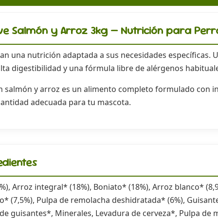
tive Salmón y Arroz 3kg — Nutrición para Perr
tan una nutrición adaptada a sus necesidades específicas. U
lta digestibilidad y una fórmula libre de alérgenos habitual
 salmón y arroz es un alimento completo formulado con ing
cantidad adecuada para tu mascota.
edientes
, Arroz integral* (18%), Boniato* (18%), Arroz blanco* (8,9
* (7,5%), Pulpa de remolacha deshidratada* (6%), Guisant
a de guisantes*, Minerales, Levadura de cerveza*, Pulpa d