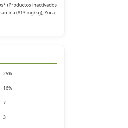
cos* (Productos inactivados
osamina (813 mg/kg), Yuca
25%
16%
7
3