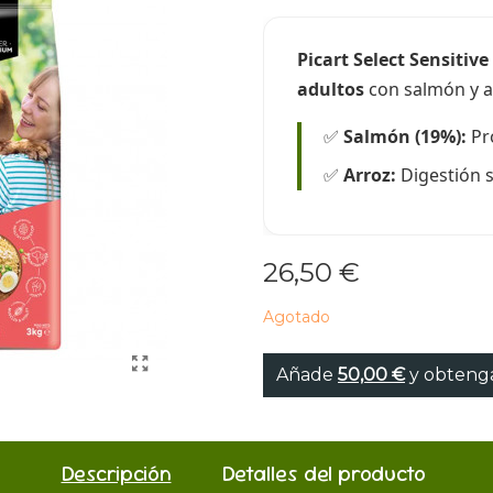
Picart Select Sensitive
adultos
con salmón y a
✅
Salmón (19%):
Pro
✅
Arroz:
Digestión s
26,50 €
Agotado
Añade
50,00 €
y obtenga
Descripción
Detalles del producto