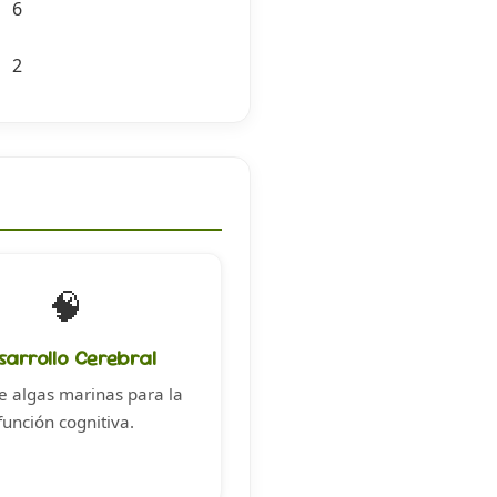
6
2
🧠
sarrollo Cerebral
 algas marinas para la
función cognitiva.