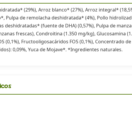
idratada* (29%), Arroz blanco* (27%), Arroz integral* (18,
o*, Pulpa de remolacha deshidratada* (4%), Pollo hidrolizad
as deshidratadas* (fuente de DHA) (0,57%), Pulpa de manza
nzanas frescas), Condroitina (1.350 mg/kg), Glucosamina (1
 (0,1%), Fructooligosacáridos FOS (0,1%), Concentrado de
idos): 0,09%, Yuca de Mojave*. *Ingredientes naturales.
icos