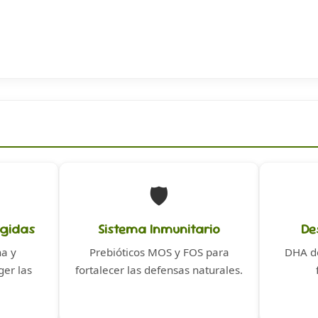
🛡️
egidas
Sistema Inmunitario
De
na y
Prebióticos MOS y FOS para
DHA de
ger las
fortalecer las defensas naturales.