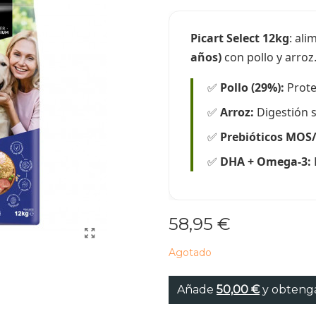
Picart Select 12kg
: al
años)
con pollo y arroz
✅
Pollo (29%):
Prote
✅
Arroz:
Digestión s
✅
Prebióticos MOS
✅
DHA + Omega-3:
58,95 €
Agotado
Añade
50,00 €
y obtenga