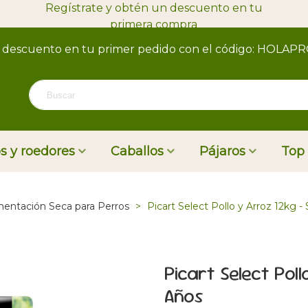
Regístrate y obtén un descuento en tu
primera compra
 descuento en tu primer pedido con el código: HOLAP
s y roedores
Caballos
Pájaros
Top
mentación Seca para Perros
>
Picart Select Pollo y Arroz 12kg -
Picart Select Pol
Años