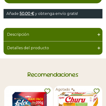
Añade
50,00 €
y obtenga envío gratis!
Descripción
Detalles del producto
Recomendaciones
Agotado